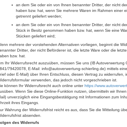
an dem Sie oder ein von Ihnen benannter Dritter, der nicht de
haben bzw. hat, wenn Sie mehrere Waren im Rahmen einer ein
getrennt geliefert werden;
an dem Sie oder ein von Ihnen benannter Dritter, der nicht der 
Stück in Besitz genommen haben bzw. hat, wenn Sie eine War
Stücken geliefert wird;
enn mehrere der vorstehenden Alternativen vorliegen, beginnt die Wider
enannter Dritter, der nicht Beförderer ist, die letzte Ware oder die let
aben bzw. hat.
m Ihr Widerrufsrecht auszuüben, müssen Sie uns (IB Autoverwertung G
841/79420078, E-Mail: info@autoverwertung-schierling.de) mittels einer
rief oder E-Mail) über Ihren Entschluss, diesen Vertrag zu widerrufen,
iderrufsformular verwenden, das jedoch nicht vorgeschrieben ist.
ie können Ihr Widerrufsrecht auch online unter
https://www.autoverwert
usüben. Wenn Sie diese Online-Funktion nutzen, übermitteln wir Ihnen 
ail) unverzüglich eine Eingangsbestätigung mit Informationen zum In
hrzeit ihres Eingangs.
ur Wahrung der Widerrufsfrist reicht es aus, dass Sie die Mitteilung ü
iderrufsfrist absenden.
olgen des Widerrufs