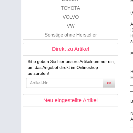
M
TOYOTA
(
VOLVO
A
VW
I
Sonstige ohne Hersteller
H
8
Direkt zu Artikel
E
Bitte geben Sie hier unsere Artikelnummer ein,
um das Angebot direkt im Onlineshop
H
aufzurufen!
E
>>
_
_
Neu eingestellte Artikel
B
N
A
_
_