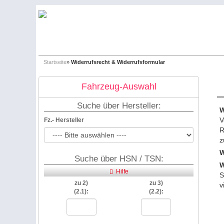
Startseite
»
Widerrufsrecht & Widerrufsformular
Fahrzeug-Auswahl
Suche über Hersteller:
W
V
Fz.- Hersteller
R
z
W
Suche über HSN / TSN:
W
Hilfe
S
zu 2)
zu 3)
v
(2.1):
(2.2):