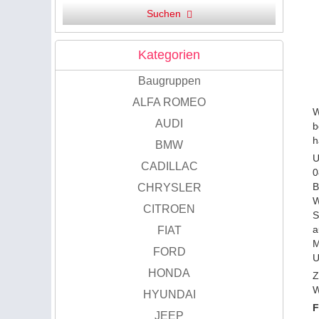
Suchen
Kategorien
Baugruppen
ALFA ROMEO
W
AUDI
b
h
BMW
U
CADILLAC
0
B
CHRYSLER
W
CITROEN
S
a
FIAT
M
FORD
U
HONDA
Z
W
HYUNDAI
F
JEEP