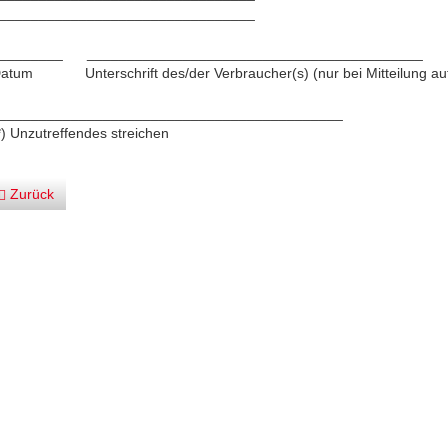
________________________________
________ __________________________________________
atum Unterschrift des/der Verbraucher(s) (nur bei Mitteilung auf
___________________________________________
*) Unzutreffendes streichen
Zurück