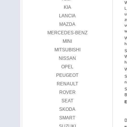
W
KIA
L
u
LANCIA
z
MAZDA
v
w
MERCEDES-BENZ
W
MINI
h
MITSUBISHI
S
W
NISSAN
h
OPEL
W
PEUGEOT
S
n
RENAULT
S
ROVER
B
SEAT
E
SKODA
SMART
D
SUZUKI