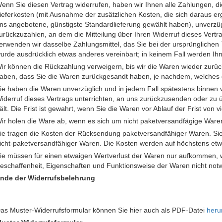
enn Sie diesen Vertrag widerrufen, haben wir Ihnen alle Zahlungen, die
ieferkosten (mit Ausnahme der zusätzlichen Kosten, die sich daraus erg
ns angebotene, günstigste Standardlieferung gewählt haben), unverzü
urückzuzahlen, an dem die Mitteilung über Ihren Widerruf dieses Vertr
erwenden wir dasselbe Zahlungsmittel, das Sie bei der ursprünglichen 
urde ausdrücklich etwas anderes vereinbart; in keinem Fall werden I
ir können die Rückzahlung verweigern, bis wir die Waren wieder zurüc
aben, dass Sie die Waren zurückgesandt haben, je nachdem, welches de
ie haben die Waren unverzüglich und in jedem Fall spätestens binnen
iderruf dieses Vertrags unterrichten, an uns zurückzusenden oder z
ält. Die Frist ist gewahrt, wenn Sie die Waren vor Ablauf der Frist von
ir holen die Ware ab, wenn es sich um nicht paketversandfägige Ware
ie tragen die Kosten der Rücksendung paketversandfähiger Waren. Si
icht-paketversandfähiger Waren. Die Kosten werden auf höchstens et
ie müssen für einen etwaigen Wertverlust der Waren nur aufkommen, w
eschaffenheit, Eigenschaften und Funktionsweise der Waren nicht not
nde der Widerrufsbelehrung
as Muster-Widerrufsformular können Sie hier auch als PDF-Datei
heru