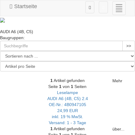
Startseite
Navigati
ein-/au
AUDI A6 (4B, C5)
Baugruppen:
>>
1
Artikel gefunden
Mehr
Seite
1
von
1
Seiten
Leselampe
AUDI A6 (4B, C5) 2.4
OE-Nr.: 4B0947105
24,99 EUR
inkl. 19 % MwSt.
Versand: 1 - 3 Tage
1
Artikel gefunden
über...
Seite
1
von
1
Seiten